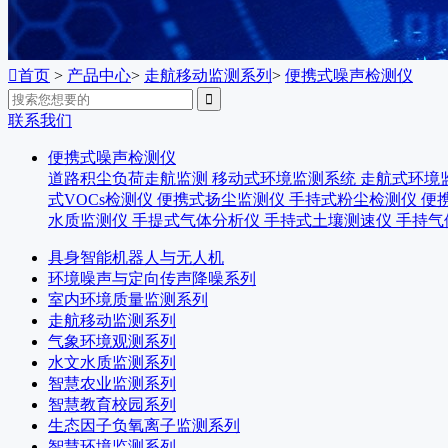

首页
>
产品中心
>
走航移动监测系列
>
便携式噪声检测仪

联系我们
便携式噪声检测仪
道路积尘负荷走航监测
移动式环境监测系统
走航式环境
式VOCs检测仪
便携式扬尘监测仪
手持式粉尘检测仪
便
水质监测仪
手提式气体分析仪
手持式土壤测速仪
手持气
具身智能机器人与无人机
环境噪声与定向传声降噪系列
室内环境质量监测系列
走航移动监测系列
气象环境观测系列
水文水质监测系列
智慧农业监测系列
智慧教育校园系列
生态因子负氧离子监测系列
智慧环境监测系列