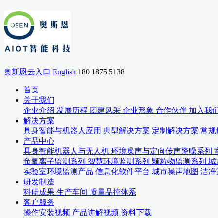
奥斯恩云入口
English
180 1875 5138
首页
关于我们
企业介绍
发展历程
团建风采
企业形象
合作伙伴
加入我
解决方案
具身智能与机器人应用
典型解决方案
定制解决方案
常规
产品中心
具身智能机器人与无人机
环境噪声与定向传声降噪系列
负氧离子监测系列
智慧环境监测系列
颗粒物监测系列
城
实验室环境监测产品
信息化软件平台
城市噪声地图
洁净
研发制造
科研成果
生产车间
质量品控体系
客户服务
操作安装视频
产品讲解视频
资料下载