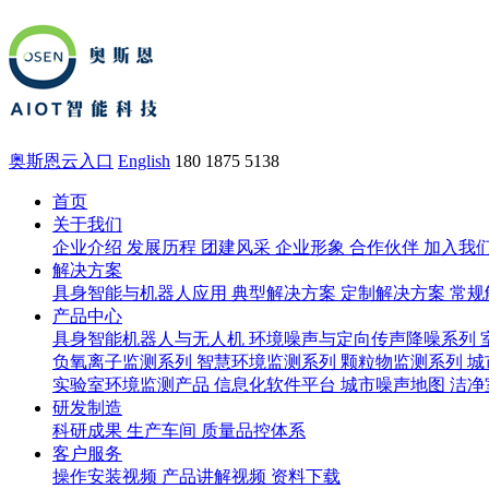
奥斯恩云入口
English
180 1875 5138
首页
关于我们
企业介绍
发展历程
团建风采
企业形象
合作伙伴
加入我
解决方案
具身智能与机器人应用
典型解决方案
定制解决方案
常规
产品中心
具身智能机器人与无人机
环境噪声与定向传声降噪系列
负氧离子监测系列
智慧环境监测系列
颗粒物监测系列
城
实验室环境监测产品
信息化软件平台
城市噪声地图
洁净
研发制造
科研成果
生产车间
质量品控体系
客户服务
操作安装视频
产品讲解视频
资料下载