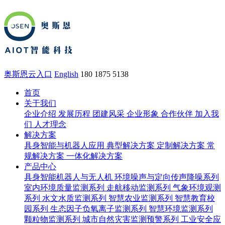
奥斯恩云入口
English
180 1875 5138
首页
关于我们
企业介绍
发展历程
团建风采
企业形象
合作伙伴
加入我
们
人才理念
解决方案
具身智能与机器人应用
典型解决方案
定制解决方案
常
规解决方案
一体化解决方案
产品中心
具身智能机器人与无人机
环境噪声与定向传声降噪系列
室内环境质量监测系列
走航移动监测系列
气象环境观测
系列
水文水质监测系列
智慧农业监测系列
智慧教育校
园系列
生态因子负氧离子监测系列
智慧环境监测系列
颗粒物监测系列
城市自然灾害监测预警系列
工业安全应