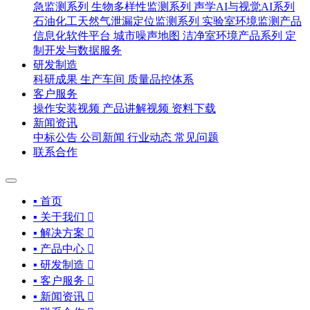
急监测系列
生物多样性监测系列
声学AI与视觉AI系列
石油化工天然气泄漏定位监测系列
实验室环境监测产品
信息化软件平台
城市噪声地图
洁净室环境产品系列
定
制开发与数据服务
研发制造
科研成果
生产车间
质量品控体系
客户服务
操作安装视频
产品讲解视频
资料下载
新闻资讯
中标公告
公司新闻
行业动态
常见问题
联系合作
▪ 首页
▪ 关于我们

▪ 解决方案

▪ 产品中心

▪ 研发制造

▪ 客户服务

▪ 新闻资讯
