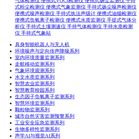
气体检测仪
便携式VOCs检测仪
便携式扬尘监测仪
手持
式粉尘检测仪
便携式气象监测仪
手持式扬尘噪声检测仪
便携式噪声检测仪
手持式执法声级计
便携式油烟检测仪
便携式负氧离子检测仪
便携式水质监测仪
手提式气体分
析仪
手持式土壤测速仪
手持气体检测仪
手持水质检测
仪
手持式气象站
具身智能机器人与无人机
环境噪声与定向传声降噪系列
室内环境质量监测系列
走航移动监测系列
气象环境观测系列
水文水质监测系列
智慧农业监测系列
智慧教育校园系列
生态因子负氧离子监测系列
智慧环境监测系列
颗粒物监测系列
城市自然灾害监测预警系列
工业安全应急监测系列
生物多样性监测系列
声学AI与视觉AI系列