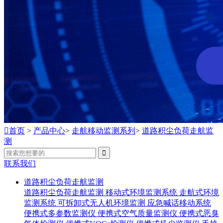

首页
>
产品中心
>
走航移动监测系列
>
道路积尘负荷走航监
测

联系我们
道路积尘负荷走航监测
道路积尘负荷走航监测
移动式环境监测系统
走航式环境
监测系统
可拆卸式无人机环境监测
应急喊话移动系统
便携式多参数监测仪
便携式空气质量监测仪
便携式恶臭