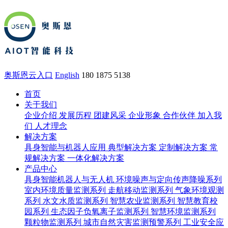
奥斯恩云入口
English
180 1875 5138
首页
关于我们
企业介绍
发展历程
团建风采
企业形象
合作伙伴
加入我
们
人才理念
解决方案
具身智能与机器人应用
典型解决方案
定制解决方案
常
规解决方案
一体化解决方案
产品中心
具身智能机器人与无人机
环境噪声与定向传声降噪系列
室内环境质量监测系列
走航移动监测系列
气象环境观测
系列
水文水质监测系列
智慧农业监测系列
智慧教育校
园系列
生态因子负氧离子监测系列
智慧环境监测系列
颗粒物监测系列
城市自然灾害监测预警系列
工业安全应