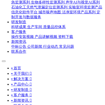
急监测系列
生物多样性监测系列
声学AI与视觉AI系列
石油化工天然气泄漏定位监测系列
实验室环境监测产品
信息化软件平台
城市噪声地图
洁净室环境产品系列
定
制开发与数据服务
研发制造
科研成果
生产车间
质量品控体系
客户服务
操作安装视频
产品讲解视频
资料下载
新闻资讯
中标公告
公司新闻
行业动态
常见问题
联系合作
▪ 首页
▪ 关于我们

▪ 解决方案

▪ 产品中心

▪ 研发制造

▪ 客户服务

▪ 新闻资讯
