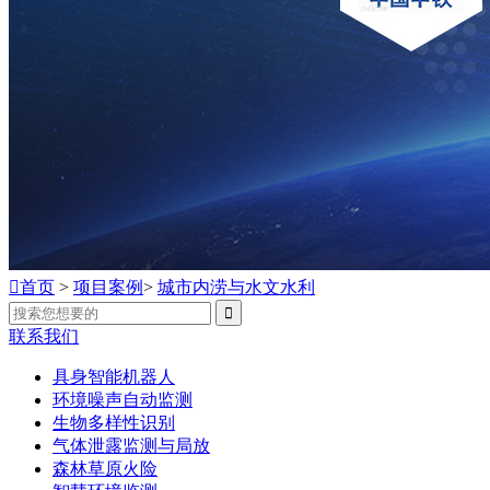

首页
>
项目案例
>
城市内涝与水文水利

联系我们
具身智能机器人
环境噪声自动监测
生物多样性识别
气体泄露监测与局放
森林草原火险